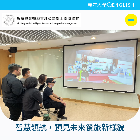
全站搜索
義守大學
ENGLISH
:::
義守大學智慧觀光餐旅管
側選單
智慧領航，預見未來餐旅新樣貌